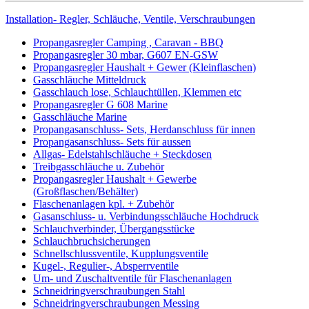
Installation- Regler, Schläuche, Ventile, Verschraubungen
Propangasregler Camping , Caravan - BBQ
Propangasregler 30 mbar, G607 EN-GSW
Propangasregler Haushalt + Gewer (Kleinflaschen)
Gasschläuche Mitteldruck
Gasschlauch lose, Schlauchtüllen, Klemmen etc
Propangasregler G 608 Marine
Gasschläuche Marine
Propangasanschluss- Sets, Herdanschluss für innen
Propangasanschluss- Sets für aussen
Allgas- Edelstahlschläuche + Steckdosen
Treibgasschläuche u. Zubehör
Propangasregler Haushalt + Gewerbe
(Großflaschen/Behälter)
Flaschenanlagen kpl. + Zubehör
Gasanschluss- u. Verbindungsschläuche Hochdruck
Schlauchverbinder, Übergangsstücke
Schlauchbruchsicherungen
Schnellschlussventile, Kupplungsventile
Kugel-, Regulier-, Absperrventile
Um- und Zuschaltventile für Flaschenanlagen
Schneidringverschraubungen Stahl
Schneidringverschraubungen Messing