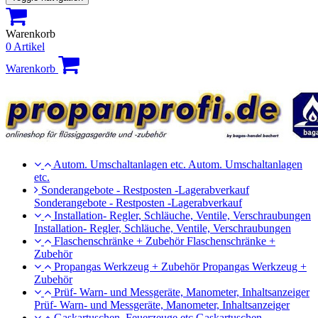
Warenkorb
0 Artikel
Warenkorb
Autom. Umschaltanlagen etc.
Autom. Umschaltanlagen
etc.
Sonderangebote - Restposten -Lagerabverkauf
Sonderangebote - Restposten -Lagerabverkauf
Installation- Regler, Schläuche, Ventile, Verschraubungen
Installation- Regler, Schläuche, Ventile, Verschraubungen
Flaschenschränke + Zubehör
Flaschenschränke +
Zubehör
Propangas Werkzeug + Zubehör
Propangas Werkzeug +
Zubehör
Prüf- Warn- und Messgeräte, Manometer, Inhaltsanzeiger
Prüf- Warn- und Messgeräte, Manometer, Inhaltsanzeiger
Gaskartuschen, Feuerzeuge etc
Gaskartuschen,